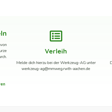
ln
avon
Verleih
kurze
rch.
Melde dich hierzu bei der Werkzeug-AG unter
D
werkzeug-ag@mmweg.rwth-aachen.de
ren